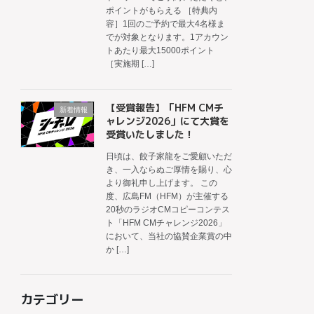
ポイントがもらえる ［特典内
容］1回のご予約で最大4名様ま
でが対象となります。1アカウン
トあたり最大15000ポイント
［実施期 […]
【受賞報告】「HFM CMチ
新着情報
ャレンジ2026」にて大賞を
受賞いたしました！
日頃は、餃子家龍をご愛顧いただ
き、一入ならぬご厚情を賜り、心
より御礼申し上げます。 この
度、広島FM（HFM）が主催する
20秒のラジオCMコピーコンテス
ト「HFM CMチャレンジ2026」
において、当社の協賛企業賞の中
か […]
カテゴリー