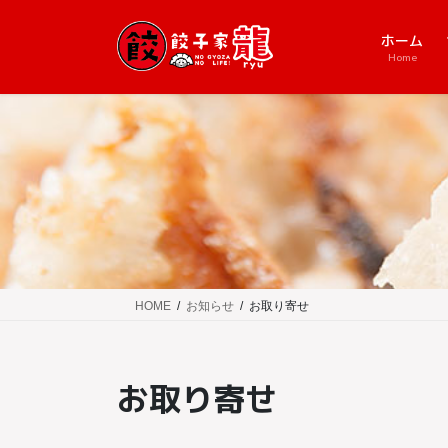
コ
ナ
ン
ビ
ホーム
テ
ゲ
Home
ン
ー
ツ
シ
に
ョ
移
ン
動
に
移
動
HOME
お知らせ
お取り寄せ
お取り寄せ