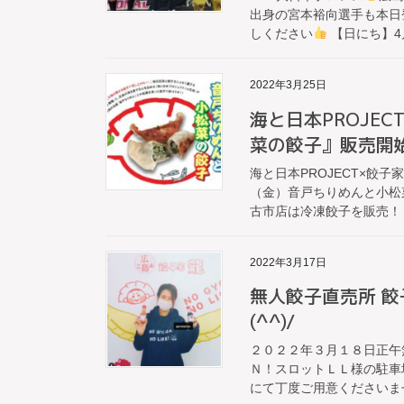
出身の宮本裕向選手も本日
しください
【日にち】4月
2022年3月25日
海と日本PROJE
菜の餃子』販売開
海と日本PROJECT×餃
（金）音戸ちりめんと小松
古市店は冷凍餃子を販売！ 
2022年3月17日
無人餃子直売所 餃
(^^)/
投
２０２２年３月１８日正午
稿
Ｎ！スロットＬＬ様の駐車
の
にて丁度ご用意くださいませ