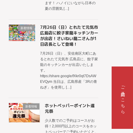
ます！ ハノイにいながら日本の
夏の雰囲気 […]
7月26日（日）とれたて元気市
新着情報
広島店に餃子家龍キッチンカー
が出店！さいねい龍二さんが1
日店長として登場！
7月26日（日）、安佐南区大町にあ
るとれたて元気市 広島店に、餃子家
龍のキッチンカーが出店いたしま
す。
https://share.google/fXkr0qt7DsAW
EVQym 当日は、広島県産「3Rの青
ご予約はこちら
ねぎ」を使用し […]
ホットペッパーポイント還
新着情報
元祭
少人数でのご予約はコースがお
得！2,000円以上のコースをホッ
トペッパーでご予約いただくと、