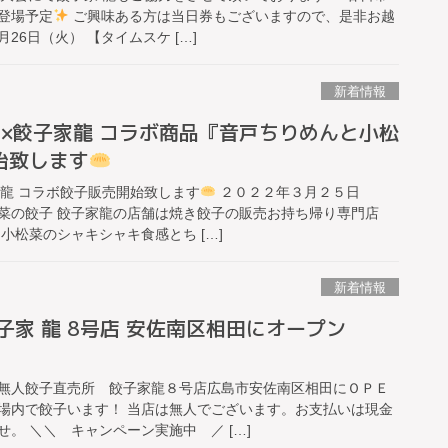
登場予定
ご興味ある方は当日券もございますので、是非お越
26日（火） 【タイムスケ […]
新着情報
CT×餃子家龍 コラボ商品『音戸ちりめんと小松
始致します
子家龍 コラボ餃子販売開始致します
２０２２年３月２５日
菜の餃子 餃子家龍の店舗は焼き餃子の販売お持ち帰り専門店
小松菜のシャキシャキ食感とち […]
新着情報
子家 龍 8号店 安佐南区相田にオープン
無人餃子直売所 餃子家龍８号店広島市安佐南区相田にＯＰＥ
場内で餃子います！ 当店は無人でございます。お支払いは現金
。 ＼＼ キャンペーン実施中 ／ […]