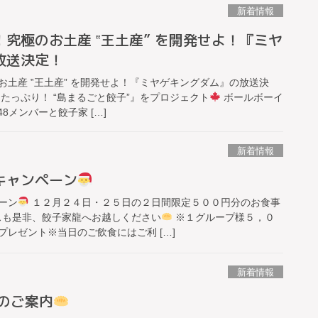
新着情報
究極のお土産 ‟王土産” を開発せよ！『ミヤ
放送決定！
土産 ‟王土産” を開発せよ！『ミヤゲキングダム』の放送決
たっぷり！ “島まるごと餃子”』をプロジェクト
ボールボーイ
48メンバーと餃子家 […]
新着情報
キャンペーン
ーン
１２月２４日・２５日の２日間限定５００円分のお食事
も是非、餃子家龍へお越しください
※１グループ様５，０
レゼント※当日のご飲食にはご利 […]
新着情報
のご案内