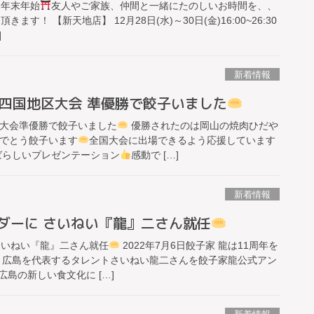
 年末年始
友人やご家族、仲間と一緒にたのしいお時間を、、
す！ 【新天地店】 12月28日(水)～30日(金)16:00~26:30
]
新着情報
四国地区大会 準優勝で餃子いました
大会準優勝で餃子いました
優勝されたのは岡山の焼肉ひだや
でとう餃子います
全国大会に出場できるよう応援しています
ばらしいプレゼンテーション
感動で […]
新着情報
ダーに さいねい『龍』二さん就任
さいねい『龍』二さん就任
2022年7月6日餃子家 龍は11周年を
広島を代表するタレントさいねい龍二さんを餃子家龍公式アン
島の新しい食文化に […]