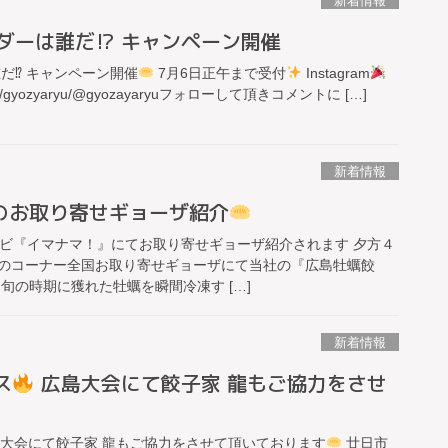
新着情報
ダーは誰だ⁉︎ キャンペーン開催
だ⁉︎ キャンペーン開催
7月6日正午まで受付
Instagram
m.com/gyozyaryu/@gyozayaryuフォローして頂きコメントに […]
新着情報
のお取り寄せギョーザ紹介
レビ『イマナマ！』にてお取り寄せギョーザ紹介されます 夕方４
のコーナー全国お取り寄せギョーザにて当社の『広島牡蠣餃
旬の時期に獲れた牡蠣を瞬間冷凍す […]
新着情報
ス
広島大会にて餃子家 龍もご協力をさせ
大会にて餃子家 龍もご協力をさせて頂いております
廿日市