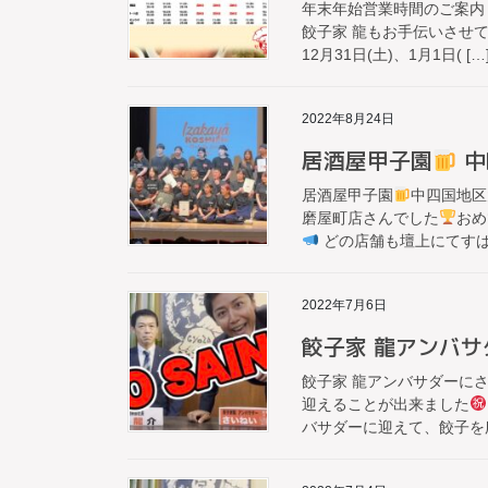
年末年始営業時間のご案内
餃子家 龍もお手伝いさせて頂きま
12月31日(土)、1月1日( […
2022年8月24日
居酒屋甲子園
中
居酒屋甲子園
中四国地区
磨屋町店さんでした
おめ
どの店舗も壇上にてす
2022年7月6日
餃子家 龍アンバサ
餃子家 龍アンバサダーに
迎えることが出来ました
バサダーに迎えて、餃子を広