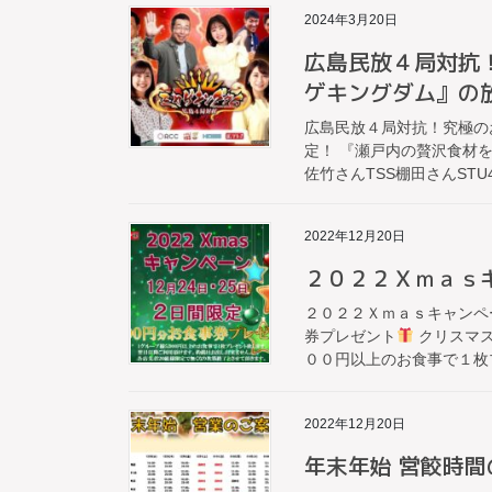
2024年3月20日
広島民放４局対抗！
ゲキングダム』の
広島民放４局対抗！究極のお
定！ 『瀬戸内の贅沢食材を
佐竹さんTSS棚田さんSTU
2022年12月20日
２０２２Ｘｍａｓ
２０２２Ｘｍａｓキャンペ
券プレゼント
クリスマス
００円以上のお食事で１枚プ
2022年12月20日
年末年始 営餃時間