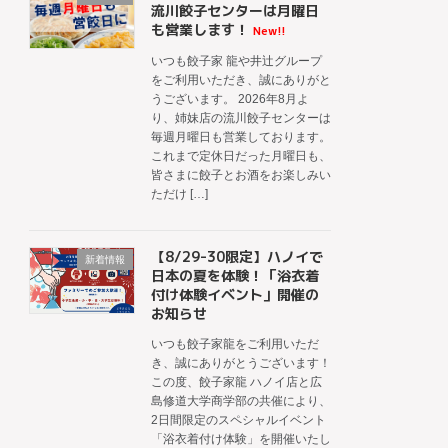
流川餃子センターは月曜日
も営業します！
New!!
いつも餃子家 龍や井辻グループ
をご利用いただき、誠にありがと
うございます。 2026年8月よ
り、姉妹店の流川餃子センターは
毎週月曜日も営業しております。
これまで定休日だった月曜日も、
皆さまに餃子とお酒をお楽しみい
ただけ […]
【8/29-30限定】ハノイで
新着情報
日本の夏を体験！「浴衣着
付け体験イベント」開催の
お知らせ
いつも餃子家龍をご利用いただ
き、誠にありがとうございます！
この度、餃子家龍 ハノイ店と広
島修道大学商学部の共催により、
2日間限定のスペシャルイベント
「浴衣着付け体験」を開催いたし