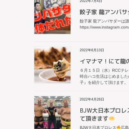
2022年7月4日
餃子家 龍アンバサ
餃子家 龍アンバサダーは誰
https://www.instagra
2022年6月13日
イマナマ！にて龍
６月１５日（水）RCCテ
時台ハコ生活はじめました
子』を紹介して頂けます。 
2022年4月26日
BJW大日本プロレ
て頂きます
BJW大日本プロレス
広島