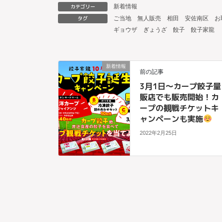
カテゴリー
新着情報
タグ
ご当地
無人販売
相田
安佐南区
お
ギョウザ
ぎょうざ
餃子
餃子家龍
新着情報
前の記事
3月1日～カープ餃子量
販店でも販売開始！カ
ープの観戦チケットキ
ャンペーンも実施
2022年2月25日