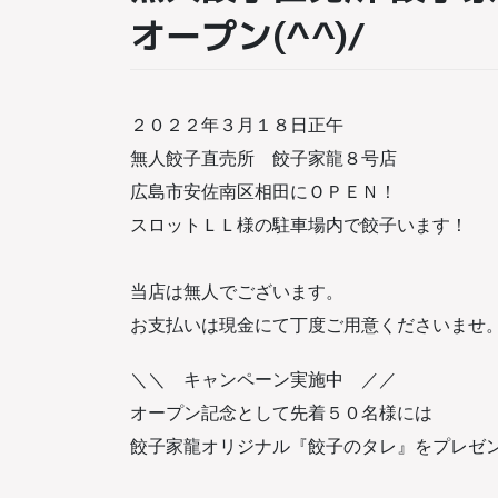
オープン(^^)/
２０２２年３月１８日正午
無人餃子直売所 餃子家龍８号店
広島市安佐南区相田にＯＰＥＮ！
スロットＬＬ様の駐車場内で餃子います！
当店は無人でございます。
お支払いは現金にて丁度ご用意くださいませ
＼＼ キャンペーン実施中 ／／
オープン記念として先着５０名様には
餃子家龍オリジナル『餃子のタレ』をプレゼ