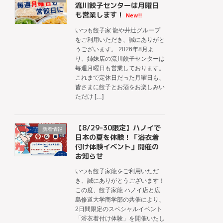
流川餃子センターは月曜日
も営業します！
New!!
いつも餃子家 龍や井辻グループ
をご利用いただき、誠にありがと
うございます。 2026年8月よ
り、姉妹店の流川餃子センターは
毎週月曜日も営業しております。
これまで定休日だった月曜日も、
皆さまに餃子とお酒をお楽しみい
ただけ […]
【8/29-30限定】ハノイで
新着情報
日本の夏を体験！「浴衣着
付け体験イベント」開催の
お知らせ
いつも餃子家龍をご利用いただ
き、誠にありがとうございます！
この度、餃子家龍 ハノイ店と広
島修道大学商学部の共催により、
2日間限定のスペシャルイベント
「浴衣着付け体験」を開催いたし