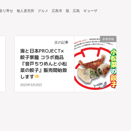
取り寄せ
無人直売所
グルメ
広島市
龍
広島
ギョーザ
新着情報
次の記事
海と日本PROJECT×
餃子家龍 コラボ商品
『音戸ちりめんと小松
菜の餃子』販売開始致
します
2022年3月25日