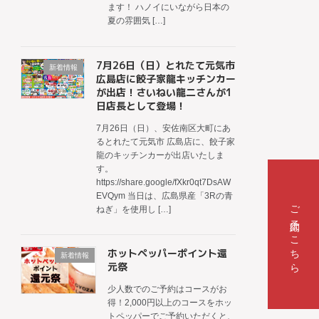
ます！ ハノイにいながら日本の
夏の雰囲気 […]
7月26日（日）とれたて元気市
新着情報
広島店に餃子家龍キッチンカー
が出店！さいねい龍二さんが1
日店長として登場！
7月26日（日）、安佐南区大町にあ
るとれたて元気市 広島店に、餃子家
龍のキッチンカーが出店いたしま
す。
https://share.google/fXkr0qt7DsAW
EVQym 当日は、広島県産「3Rの青
ご予約はこちら
ねぎ」を使用し […]
ホットペッパーポイント還
新着情報
元祭
少人数でのご予約はコースがお
得！2,000円以上のコースをホッ
トペッパーでご予約いただくと、