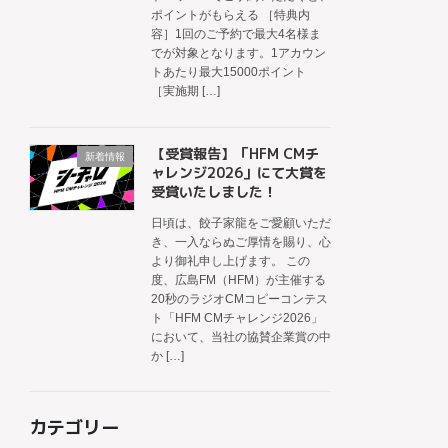
ポイントがもらえる ［特典内
容］1回のご予約で最大4名様ま
でが対象となります。1アカウン
トあたり最大15000ポイント
［実施期 […]
【受賞報告】「HFM CMチ
新着情報
ャレンジ2026」にて大賞を
受賞いたしました！
日頃は、餃子家龍をご愛顧いただ
き、一入ならぬご厚情を賜り、心
より御礼申し上げます。 この
度、広島FM（HFM）が主催する
20秒のラジオCMコピーコンテス
ト「HFM CMチャレンジ2026」
において、当社の協賛企業賞の中
か […]
カテゴリー