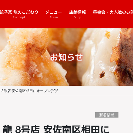
餃子家 龍のこだわり
メニュー
店舗情報
昼宴会・大人数のお
Concept
Menu
Shop
お知らせ
 8号店 安佐南区相田にオープン(^^)/
新着情報
 龍 8号店 安佐南区相田に