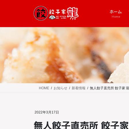
コ
ナ
ン
ビ
ホーム
テ
ゲ
Home
ン
ー
ツ
シ
に
ョ
移
ン
動
に
移
動
HOME
お知らせ
新着情報
無人餃子直売所 餃子家 龍
2022年3月17日
無人餃子直売所 餃子家