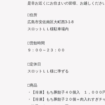
是非お近くにお住まいの皆様、お越しください
□住所
広島市安佐南区大町西3-1-8
スロットＬＬ様駐車場内
□営餃時間
９：００～２３：００
□定休日
スロットＬＬ様に準ずる
□商品
・【冷凍】もち豚餃子４０個入 １，０００
・【冷凍】もち豚餃子２０個＋肉入れすぎチ