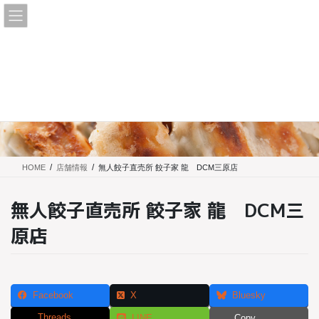
コ
ナ
ン
ビ
テ
ゲ
ン
ー
ツ
シ
に
ョ
店舗情報
移
ン
動
に
移
動
HOME
店舗情報
無人餃子直売所 餃子家 龍 DCM三原店
無人餃子直売所 餃子家 龍 DCM三
原店
Facebook
X
Bluesky
Threads
LINE
Copy